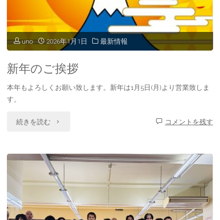
別
れ
uno
2026年1月1日
最新情報
の
会
新年のご挨拶
2026
本年もよろしくお願い致します。新年は1月5日(月)より営業致しま
す。
年
1
"新
続きを読む
コメントを残す
月
年
10
の
日"
ご
挨
拶"