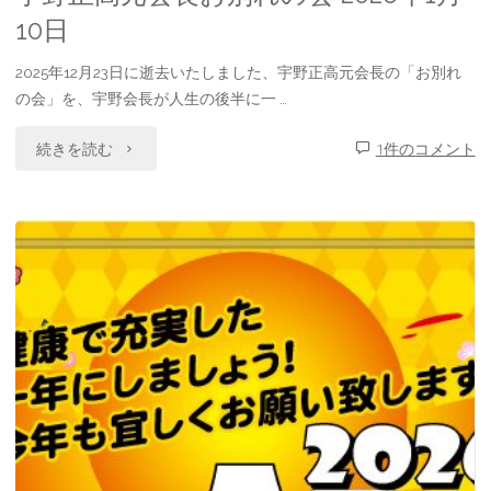
10日
ペ
ー
2025年12月23日に逝去いたしました、宇野正高元会長の「お別れ
の会」を、宇野会長が人生の後半に一 …
ン"
"宇
続きを読む
1件のコメント
野
正
高
元
会
長
お