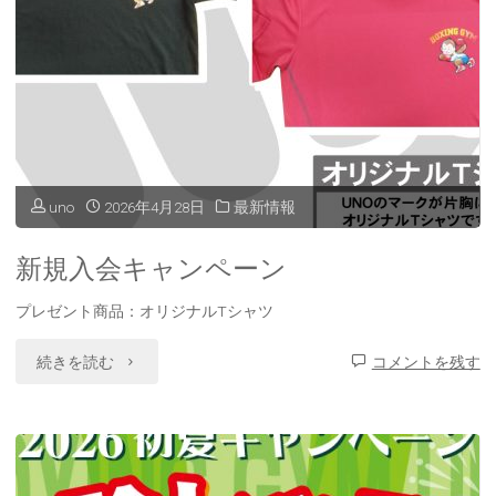
ー
リ
ン
グ
uno
2026年4月28日
最新情報
大
会"
新規入会キャンペーン
プレゼント商品：オリジナルTシャツ
"新
続きを読む
コメントを残す
規
入
会