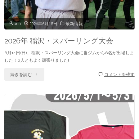
uno
2026年6月15日
最新情報
2026年 稲沢・スパーリング大会
6月14日(日)、稲沢・スパーリング大会に当ジムから6名が出場しま
した！6人ともよく頑張りました!
"2026
続きを読む
コメントを残す
年
稲
沢・
ス
パ