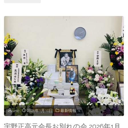
夏
の
体
験
レ
ッ
ス
ン
キ
uno
2026年1月10日
最新情報
ャ
ン
宇野正高元会長お別れの会 2026年1月