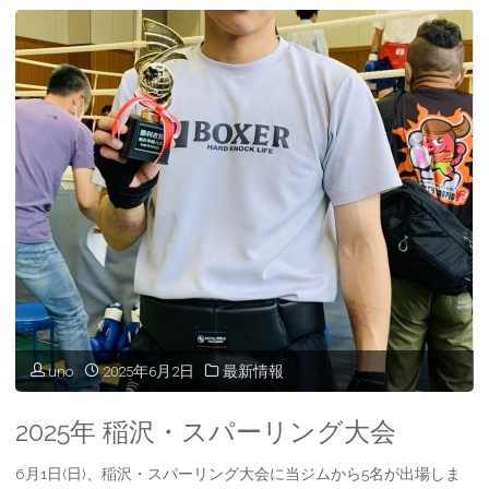
9
月
28
日
ジ
ム
内
ス
uno
2025年6月2日
最新情報
パ
ー
2025年 稲沢・スパーリング大会
リ
6月1日(日)、稲沢・スパーリング大会に当ジムから5名が出場しま