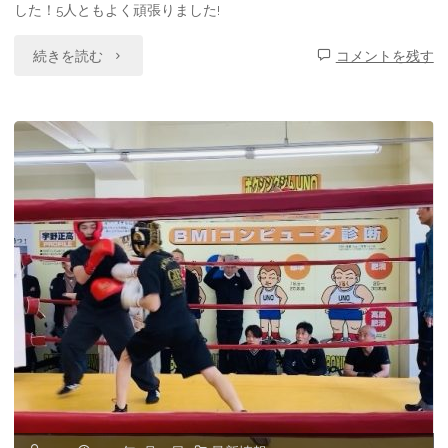
した！5人ともよく頑張りました!
ン
"2025
続きを読む
グ
コメントを残す
年
大
稲
会"
沢・
ス
パ
ー
リ
ン
グ