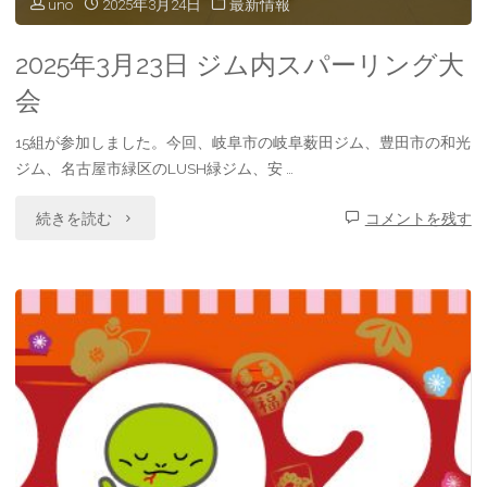
uno
2025年3月24日
最新情報
大
会"
2025年3月23日 ジム内スパーリング大
会
15組が参加しました。今回、岐阜市の岐阜薮田ジム、豊田市の和光
ジム、名古屋市緑区のLUSH緑ジム、安 …
"2025
続きを読む
コメントを残す
年
3
月
23
日
ジ