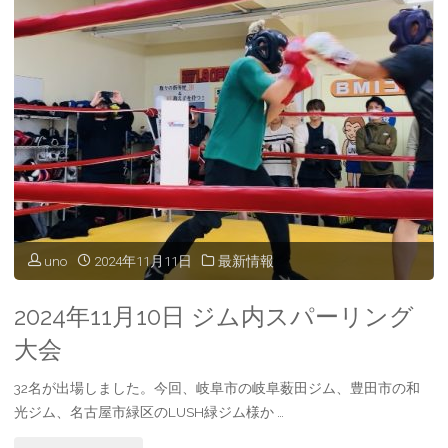
挨
拶"
uno
2024年11月11日
最新情報
2024年11月10日 ジム内スパーリング
大会
32名が出場しました。今回、岐阜市の岐阜薮田ジム、豊田市の和
光ジム、名古屋市緑区のLUSH緑ジム様か …