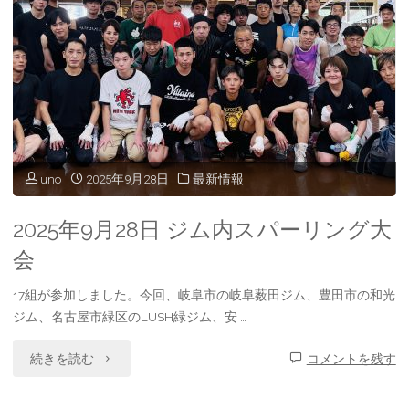
uno
2025年9月28日
最新情報
2025年9月28日 ジム内スパーリング大
会
17組が参加しました。今回、岐阜市の岐阜薮田ジム、豊田市の和光
ジム、名古屋市緑区のLUSH緑ジム、安 …
"2025
続きを読む
コメントを残す
年