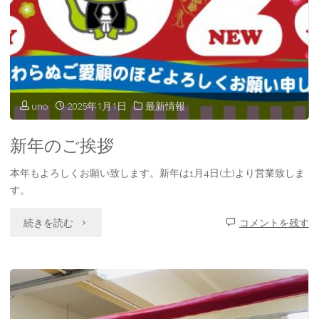
ム
内
ス
uno
2025年1月1日
最新情報
パ
ー
新年のご挨拶
リ
本年もよろしくお願い致します。新年は1月4日(土)より営業致しま
す。
ン
グ
"新
続きを読む
コメントを残す
大
年
会"
の
ご