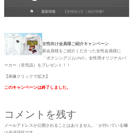
ホ
最新情報
【女性向け】ご紹介特典!!
ー
ム
女性向け会員様ご紹介キャンペーン
新会員様をご紹介くださった女性会員様に
「ボクシングジムUNO」女性用オリジナルパ
ーカー（非売品）をプレゼント！！
【画像クリックで拡大】
このキャンペーンは終了しました。
コメントを残す
メールアドレスが公開されることはありません。
*
が付いている欄
は必須項目です