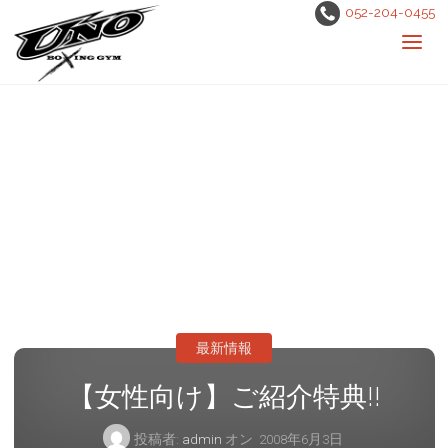
052-204-0455
最新情報
【女性向け】ご紹介特典!!
投稿者:
admin
オン
2008年6月3日