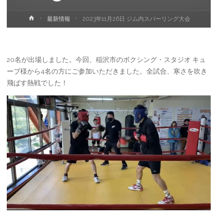
ホ
最新情報
2023年11月26日 ジム内スパーリング大会
ー
ム
20名が出場しました。今回、稲沢市のボクシング・スタジオ キュ
ーブ様から4名の方にご参加いただきました。全試合、寒さを吹き
飛ばす熱戦でした！